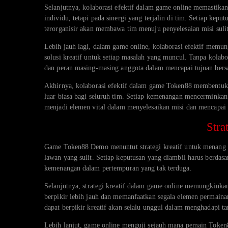
Selanjutnya, kolaborasi efektif dalam game online memastika
individu, tetapi pada sinergi yang terjalin di tim. Setiap ke
terorganisir akan membawa tim menuju penyelesaian misi sulit 
Lebih jauh lagi, dalam game online, kolaborasi efektif mem
solusi kreatif untuk setiap masalah yang muncul. Tanpa kolabo
dan peran masing-masing anggota dalam mencapai tujuan ber
Akhirnya, kolaborasi efektif dalam game Token88 membentuk 
luar biasa bagi seluruh tim. Setiap kemenangan mencerminkan
menjadi elemen vital dalam menyelesaikan misi dan mencapa
Stra
Game Token88 Demo menuntut strategi kreatif untuk menang di
lawan yang sulit. Setiap keputusan yang diambil harus berdas
kemenangan dalam pertempuran yang tak terduga.
Selanjutnya, strategi kreatif dalam game online memungkinka
berpikir lebih jauh dan memanfaatkan segala elemen permaina
dapat berpikir kreatif akan selalu unggul dalam menghadapi ta
Lebih lanjut, game online menguji sejauh mana pemain Token8