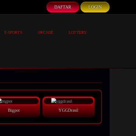
DAFTAR
LOGIN
E-SPORTS
ARCADE
LOTTERY
Bigpot
YGGDrasil