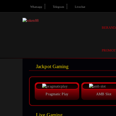
Whatsapp
Telegram
Livechat
BERAND
PROMOT
Jackpot Gaming
Pragmatic Play
AMB Slot
Live Gaming