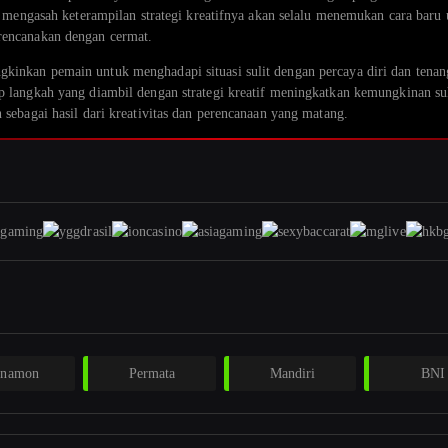
s mengasah keterampilan strategi kreatifnya akan selalu menemukan cara baru
rencanakan dengan cermat.
kinkan pemain untuk menghadapi situasi sulit dengan percaya diri dan tena
p langkah yang diambil dengan strategi kreatif meningkatkan kemungkinan s
sebagai hasil dari kreativitas dan perencanaan yang matang.
namon
Permata
Mandiri
BNI