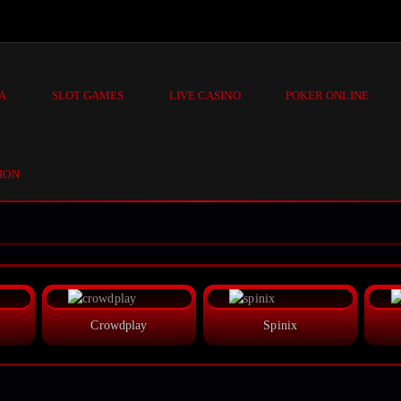
A
SLOT GAMES
LIVE CASINO
POKER ONLINE
ION
Crowdplay
Spinix