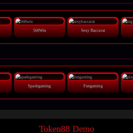
568Win
Sexy Baccarat
Spadegaming
Fungaming
Token88 Demo